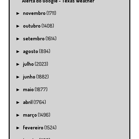
Alerta do Google - Texas Weather
novembro
(1711)
►
outubro
(1408)
►
setembro
(1614)
►
agosto
(894)
►
julho
(2023)
►
junho
(1882)
►
maio
(1877)
►
abril
(1764)
►
março
(1496)
►
fevereiro
(1524)
►