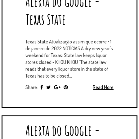
Alerta do Google -
T
B
L
E
E
A
U
U
B
E
O
E
R
D
G
B
B
B
Texas State
R
O
P
E
I
R
E
L
K
L
S
N
A
E
U
T
M
S
Texas State Atualização assim que ocorre ⋅ 1
de janeiro de 2022 NOTÍCIAS A dry new year's
weekend for Texas: State law keeps liquor
stores closed - KHOU KHOU "The state law
reads that every liquor store in the state of
Texas has to be closed...
Share:
Read More
Alerta do Google -