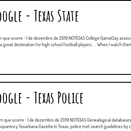
ogle - Texas State
im que ocorre ⋅ 1 de dezembro de 2019 NOTÍCIAS College GameDay asses
a great destination for high school football players. ... When I watch them
ogle - Texas Police
im que ocorre ⋅ 1 de dezembro de 2019 NOTÍCIAS Genealogical databases a
transparency Texarkana Gazette In Texas, police met search guidelines by cl