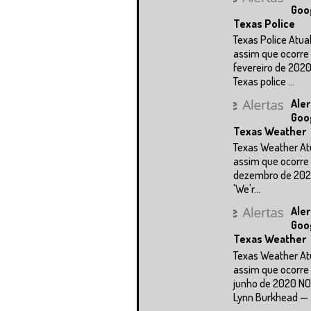
Goo
Texas Police
Texas Police Atua
assim que ocorre 
fevereiro de 202
Texas police ...
Aler
Goo
Texas Weather
Texas Weather At
assim que ocorre 
dezembro de 202
'We'r...
Aler
Goo
Texas Weather
Texas Weather At
assim que ocorre 
junho de 2020 NO
Lynn Burkhead — .