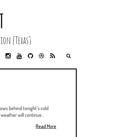
T
ion [Texas]
L
I
Y
G
D
R
I
N
O
I
R
S
N
S
U
T
I
S
K
T
T
H
B
E
A
U
U
B
D
G
B
B
B
I
R
E
L
N
A
E
M
ows behind tonight's cold
weather will continue...
Read More