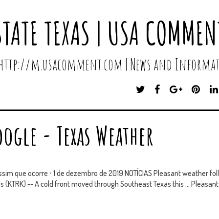
STATE TEXAS | USA COMMEN
 http://m.usacomment.com | News and Informat
T
F
G
P
W
A
O
I
I
C
O
N
T
E
G
T
oogle - Texas Weather
T
B
L
E
E
O
E
R
R
O
P
E
K
L
S
U
T
sim que ocorre ⋅ 1 de dezembro de 2019 NOTÍCIAS Pleasant weather foll
S
(KTRK) -- A cold front moved through Southeast Texas this ... Pleasant 