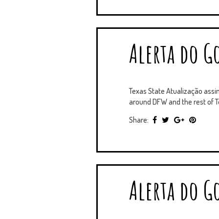
Alerta do Go
Texas State Atualização assi
around DFW and the rest of Te
Share:
Alerta do Go