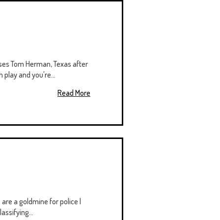
ses Tom Herman, Texas after
 play and you're...
Read More
re a goldmine for police |
assifying...