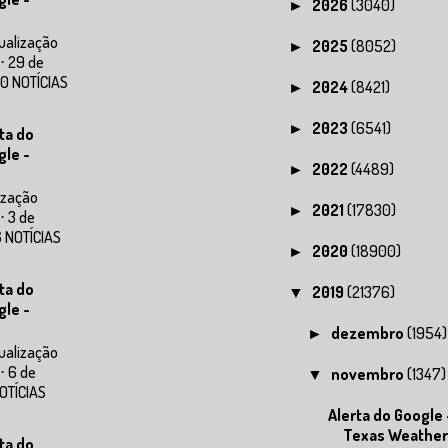
2026
(3040)
►
ualização
2025
(8052)
►
⋅ 29 de
0 NOTÍCIAS
2024
(8421)
►
2023
(6541)
►
ta do
gle -
2022
(4489)
►
ização
2021
(17830)
►
⋅ 3 de
 NOTÍCIAS
2020
(18900)
►
ta do
2019
(21376)
▼
gle -
dezembro
(1954)
►
ualização
⋅ 6 de
novembro
(1347)
▼
OTÍCIAS
Alerta do Google 
Texas Weather
ta do