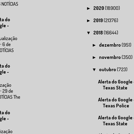
 NOTÍCIAS
2020
(18900)
►
ta do
2019
(21376)
►
gle -
2018
(16644)
▼
ualização
⋅ 6 de
dezembro
(951)
►
OTÍCIAS
novembro
(350)
►
ta do
outubro
(723)
▼
gle -
Alerta do Google 
ização
Texas State
⋅ 29 de
OTÍCIAS The
Alerta do Google 
Texas Police
ta do
Alerta do Google 
gle -
Texas State
lização