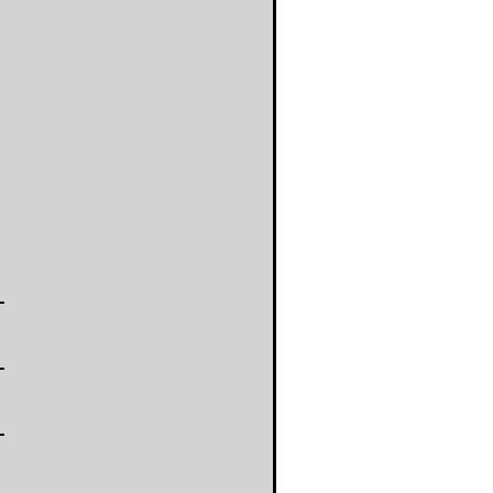
-
-
-