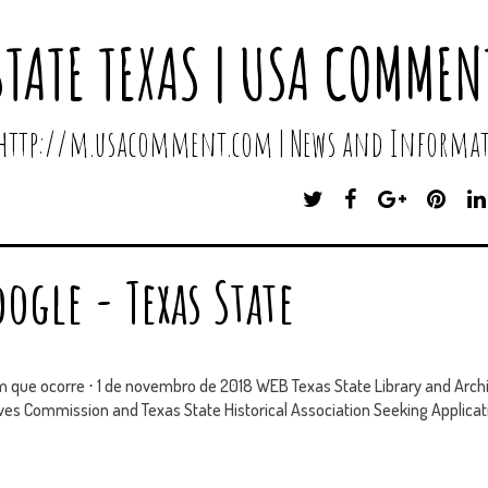
STATE TEXAS | USA COMMEN
 http://m.usacomment.com | News and Informat
T
F
G
P
W
A
O
I
I
C
O
N
T
E
G
T
ogle - Texas State
T
B
L
E
E
O
E
R
R
O
P
E
K
L
S
U
T
m que ocorre ⋅ 1 de novembro de 2018 WEB Texas State Library and Arc
S
ves Commission and Texas State Historical Association Seeking Applicati