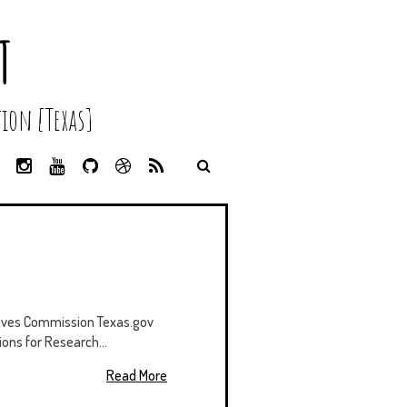
T
ion [Texas]
L
I
Y
G
D
R
I
N
O
I
R
S
N
S
U
T
I
S
K
T
T
H
B
E
A
U
U
B
D
G
B
B
B
I
R
E
L
N
A
E
M
hives Commission Texas.gov
ons for Research...
Read More