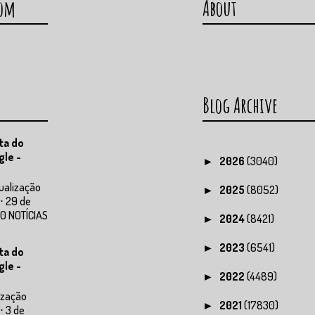
com
About
Blog Archive
ta do
gle -
2026
(3040)
►
ualização
2025
(8052)
►
⋅ 29 de
0 NOTÍCIAS
2024
(8421)
►
2023
(6541)
►
ta do
gle -
2022
(4489)
►
ização
2021
(17830)
►
⋅ 3 de