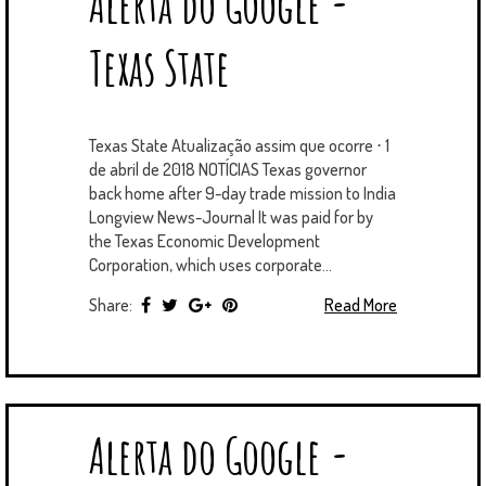
Alerta do Google -
T
B
L
E
E
A
U
U
B
E
O
E
R
D
G
B
B
B
Texas State
R
O
P
E
I
R
E
L
K
L
S
N
A
E
U
T
M
S
Texas State Atualização assim que ocorre ⋅ 1
de abril de 2018 NOTÍCIAS Texas governor
back home after 9-day trade mission to India
Longview News-Journal It was paid for by
the Texas Economic Development
Corporation, which uses corporate...
Share:
Read More
Alerta do Google -